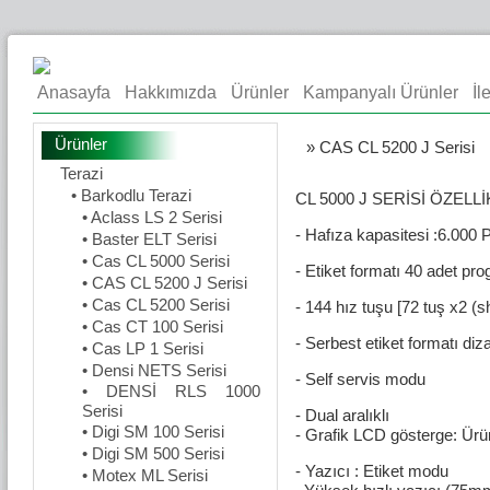
Anasayfa
Hakkımızda
Ürünler
Kampanyalı Ürünler
İl
Ürünler
» CAS CL 5200 J Serisi
Terazi
• Barkodlu Terazi
CL 5000 J
• Aclass LS 2 Serisi
- Hafıza kapasitesi :6.000 
• Baster ELT Serisi
• Cas CL 5000 Serisi
- Etiket formatı 40 adet pro
• CAS CL 5200 J Serisi
• Cas CL 5200 Serisi
- 144 hız tuşu [72 tuş x2 (sh
• Cas CT 100 Serisi
- Serbest etiket formatı diz
• Cas LP 1 Serisi
• Densi NETS Serisi
- Self servis modu
• DENSİ RLS 1000
Serisi
- Dual aralıklı
• Digi SM 100 Serisi
- Grafik LCD gösterg
• Digi SM 500 Serisi
- Yazıcı : Etiket modu
• Motex ML Serisi