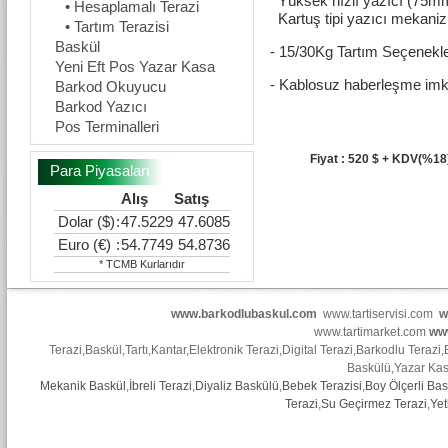
Yüksek hızlı yazıcı (75mm
• Hesaplamalı Terazi
Kartuş tipi yazıcı mekani
• Tartım Terazisi
Baskül
- 15/30Kg Tartım Seçenekle
Yeni Eft Pos Yazar Kasa
- Kablosuz haberleşme imk
Barkod Okuyucu
Barkod Yazıcı
Pos Terminalleri
Fiyat : 520 $ + KDV(%18
Para Piyasaları
Alış
Satış
Dolar ($)
:
47.5229
47.6085
Euro (€)
:
54.7749
54.8736
* TCMB Kurlarıdır
www.barkodlubaskul.com
www.tartiservisi.com
w
www.tartimarket.com
ww
Terazi
,
Baskül
,
Tartı
,
Kantar
,
Elektronik Terazi
,
Digital Terazi
,
Barkodlu Terazi
,
Baskülü
,
Yazar Ka
Mekanik Baskül
,
İbreli Terazi
,
Diyaliz Baskülü
,
Bebek Terazisi
,
Boy Ölçerli Bas
Terazi
,
Su Geçirmez Terazi
,
Yet