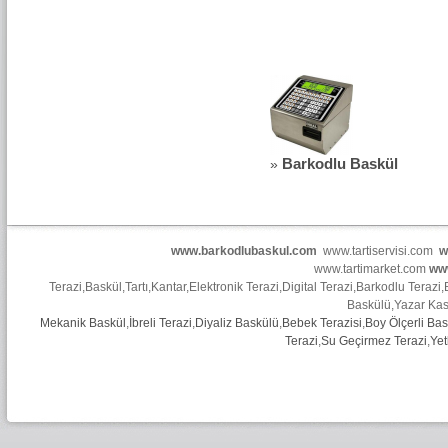
Barkodlu Baskül
»
www.barkodlubaskul.com
www.tartiservisi.com
w
www.tartimarket.com
ww
Terazi
,
Baskül
,
Tartı
,
Kantar
,
Elektronik Terazi
,
Digital Terazi
,
Barkodlu Terazi
,
Baskülü
,
Yazar Ka
Mekanik Baskül
,
İbreli Terazi
,
Diyaliz Baskülü
,
Bebek Terazisi
,
Boy Ölçerli Bas
Terazi
,
Su Geçirmez Terazi
,
Yet