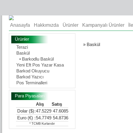
Anasayfa
Hakkımızda
Ürünler
Kampanyalı Ürünler
İl
Ürünler
» Baskül
Terazi
Baskül
• Barkodlu Baskül
Yeni Eft Pos Yazar Kasa
Barkod Okuyucu
Barkod Yazıcı
Pos Terminalleri
Para Piyasaları
Alış
Satış
Dolar ($)
:
47.5229
47.6085
Euro (€)
:
54.7749
54.8736
* TCMB Kurlarıdır