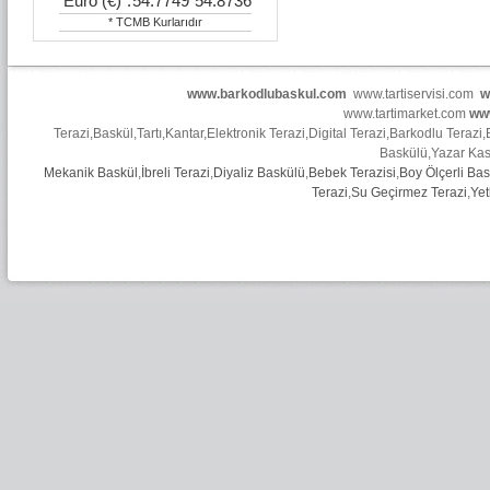
Euro (€)
:
54.7749
54.8736
* TCMB Kurlarıdır
www.barkodlubaskul.com
www.tartiservisi.com
w
www.tartimarket.com
ww
Terazi
,
Baskül
,
Tartı
,
Kantar
,
Elektronik Terazi
,
Digital Terazi
,
Barkodlu Terazi
,
Baskülü
,
Yazar Ka
Mekanik Baskül
,
İbreli Terazi
,
Diyaliz Baskülü
,
Bebek Terazisi
,
Boy Ölçerli Bas
Terazi
,
Su Geçirmez Terazi
,
Yet