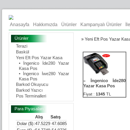
Anasayfa
Hakkımızda
Ürünler
Kampanyalı Ürünler
İl
Ürünler
» Yeni Eft Pos Yazar Kas
Terazi
Baskül
Yeni Eft Pos Yazar Kasa
• İngenico İde280 Yazar
Kasa Pos
• İngenico İwe280 Yazar
Kasa Pos
İngenico İde280
»
Barkod Okuyucu
Yazar Kasa Pos
Barkod Yazıcı
Fiyat :
1345
TL
Pos Terminalleri
Para Piyasaları
Alış
Satış
Dolar ($)
:
47.5229
47.6085